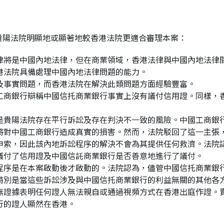
貴陽法院明顯地或顯著地較香港法院更適合審理本案：
律將是中國內地法律，但在商業領域，香港法律與中國內地法律
港法院具備處理中國內地法律問題的能力。
及事實問題，而香港法院在解決此類問題方面經驗豐富。
工商銀行辯稱中國信托商業銀行事實上沒有議付信用證。同樣，
是貴陽法院存在平行訴訟及存在判決不一致的風險。中國工商銀
將對中國工商銀行造成真實的損害。然而，法院駁回了這一主張
申索，因此該內地訴訟程序的解決不會為其提供任何救濟。法院
議付了信用證及中國信託商業銀行是否善意地進行了議付。
程序是在本案啟動後才啟動的。法院認為，儘管中國信托商業銀
特別是當這些訴訟涉及與中國信托商業銀行的利益無關的其他各
無證據表明任何證人無法親自或通過視頻方式在香港出庭作證。
行的證人顯然在香港。