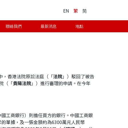
EN
繁
简
聯絡我們
最新消息
地點
20一案中，香港法院原訟法庭（「
法院
」）駁回了被告
院（「
貴陽法院
」）進行審理的申請。在今年
中國工商銀行）則擔任買方的銀行。中國工商銀
的單據，及一張金額約為6300萬元人民幣