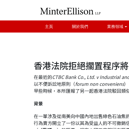
主頁
關於我們
業務領域
香港法院拒絕擱置程序將
在最近的
CTBC Bank Co., Ltd. v Industrial a
以不便訴訟地原則（
forum non conveniens
）
早些時候，本所匯報了另一起香港法院駁回類
背景
在一單涉及從南美向中國內地出售綠色石油焦
行為賣方開立了一份以其為受益人的不可撤銷