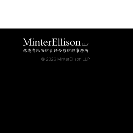
© 2026 MinterEllison LLP