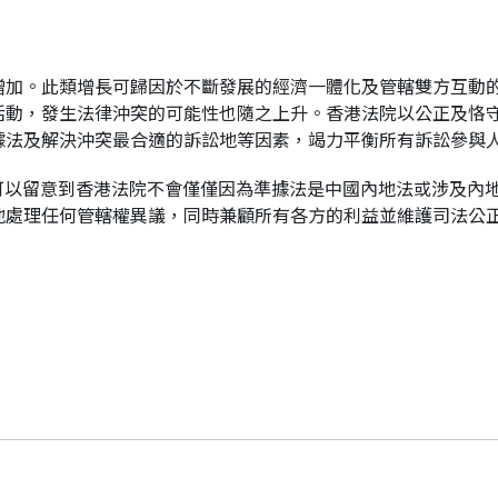
增加。此類增長可歸因於不斷發展的經濟一體化及管轄雙方互動
活動，發生法律沖突的可能性也隨之上升。香港法院以公正及恪
據法及解決沖突最合適的訴訟地等因素，竭力平衡所有訴訟參與
可以留意到香港法院不會僅僅因為準據法是中國內地法或涉及內
地處理任何管轄權異議，同時兼顧所有各方的利益並維護司法公