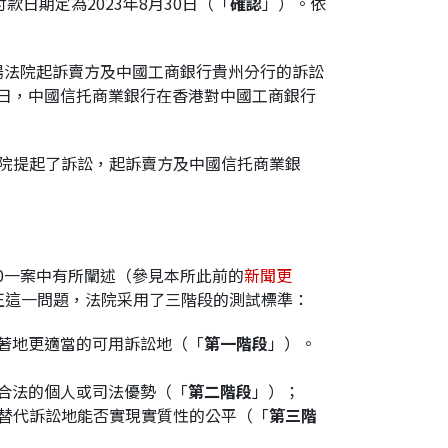
日期定為2023年8月30日（「
確認
」）。依
貴陽法院起訴賣方及中國工商銀行貴州分行的訴訟
月22日，中國信托商業銀行在香港對中國工商銀行
法院提起了訴訟，起訴賣方及中國信托商業銀
I 2220一案中有所闡述（參見本所此前的
新聞更
正這一問題，法院采用了三階段的測試標準：
顯著地更適當的可用訴訟地（「
第一階段
」）。
奪合法的個人或司法優勢（「
第二階段
」）；
替代訴訟地能否實現實質性的公平（「
第三階