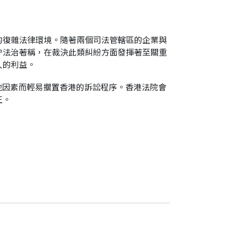
的復雜法律環境。隨著兩個司法管轄區的企業與
守法治著稱，在裁決此類糾紛方面發揮著至關重
人的利益。
地因素而輕易擱置香港的訴訟程序。香港法院會
正。