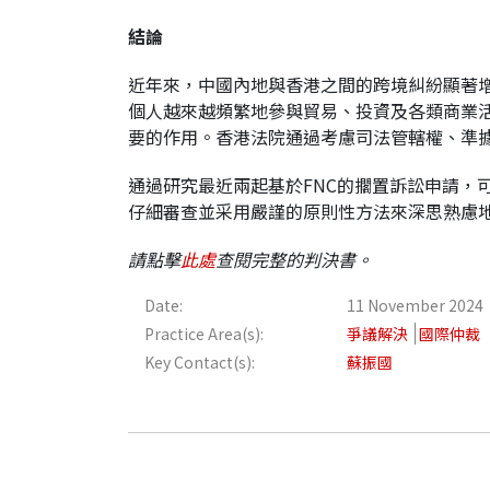
結論
近年來，中國內地與香港之間的跨境糾紛顯著
個人越來越頻繁地參與貿易、投資及各類商業
要的作用。香港法院通過考慮司法管轄權、準
通過研究最近兩起基於FNC的擱置訴訟申請，
仔細審查並采用嚴謹的原則性方法來深思熟慮
請點擊
此處
查閱
完整的
判決書
。
Date:
11 November 2024
Practice Area(s):
爭議解決
國際仲裁
Key Contact(s):
蘇振國