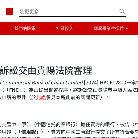
我們的團隊
社區投入
應屆畢業生招聘
訴訟交由貴陽法院審理
nd Commercial Bank of China Limited
[2024] HKCFI 28
（「
FNC
」）為由提出擱置程序，將訴訟交由貴陽市中級人民法
似申請的案件（於
此處
參見本所此前的新聞更新）。
的交易中，原告（中國信托商業銀行）擔任賣方的銀行，被告（
信用證（「
信用證
」），賣方向中國工商銀行提交了所有符合要求