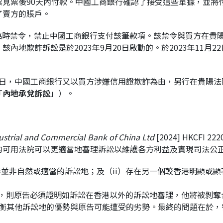
見票後90天內付款。中國工商銀行確認了接受這些單據，並將付款
了賣方的賬戶。
下達臨時禁令，禁止中國工商銀行支付該筆款項。該禁令與買方在
該內地欺詐訴訟是於2023年9月20日啟動的。於2023年11
。
月26日，中國工商銀行又以買方涉嫌信用證欺詐為由，另行在貴陽
「
內地承兌訴訟
」）。
ustrial and Commercial Bank of China Ltd
[2024] HKCF
的可用法院可以更適當地審理訴訟以維護各方利益及實現司法公
港並非自然或適當的訴訟地；及（ii）存在另一個較香港明顯或
）項，則原告必須證明如訴訟在香港以外的訴訟地審理，他將被剝
衡其他訴訟地的優勢與原告可能遭受的劣勢。最終的問題在於，