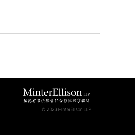
© 2026 MinterEllison LLP