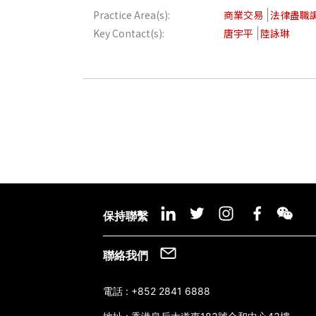
Practice Area(s):
商業交易
法律盡職
Key Contact(s):
唐宇平
陸詠琳
保持聯繫
聯絡我們
電話 :
+852 2841 6888