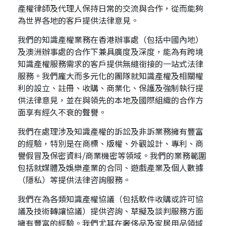
產權律師及代理人保持日常的交流與合作，從而能夠
應屆畢業生招聘
為世界各地的客戶提供法律意見。
我們的知識產權業務在香港辦事處（包括中國內地）
及澳洲辦事處的合作下兼具廣度及深度，能為有跨境
聯絡我們
知識產權服務需求的客戶提供無縫銜接的一站式法律
服務。我們龐大而多元化的團隊就知識產權及相關權
利的設立、註冊、收購、商業化、保護及強制執行提
最新消息
供法律意見，並在與領先的本地及國際組織的合作方
面享有經久不衰的聲譽。
地點
我們在處理涉及知識產權的訴訟及非訴業務擁有豐富
的經驗，特別是在商標、版權、外觀設計、專利、商
譽假冒及保密資料/商業機密等領域。我們的業務範圍
包括就媒體及娛樂產業的合同、遊戲產業及個人數據
（隱私）等提供法律咨詢服務。
我們在為各類知識產權協議（包括軟件收購或許可協
議及技術轉讓協議）提供咨詢、草擬及談判服務方面
擁有豐富的經驗。我們尤其在奢侈品及家居用品領域