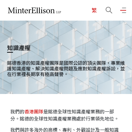
繁
EN
繁
简
主頁
知識產權
關於我們
銘德香港的知識產權團隊是國際公認的頂尖團隊，專業維
護知識產權、解決知識產權問題及應對知識產權訴訟，並
在行業裡長期享有極高聲譽。
業務領域
我們的團隊
我們的
香港團隊
是銘德全球性知識產權業務的一部
分。銘德的全球性知識產權業務處於行業領先地位。
社區投入
我們與許多海外的商標、專利、外觀設計及一般知識