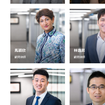
馬穎欣
林逸昇
顧問律師
顧問律師