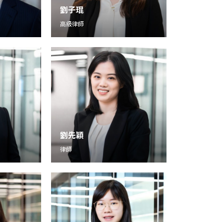
劉子琨
高級律師
劉先穎
律師