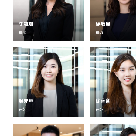
李維加
徐敏昱
律師
律師
吳亦琳
徐藝含
律師
律師