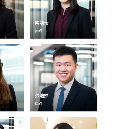
梁婧珩
律師
張浩然
律師