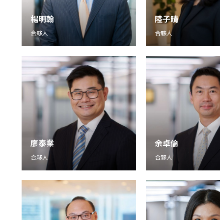
楊明翰
陸子晴
合夥人
合夥人
廖泰業
余卓倫
合夥人
合夥人