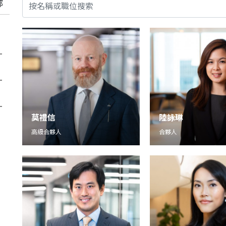
莫禮信
陸詠琳
高級合夥人
合夥人