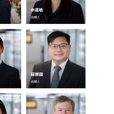
余嘉敏
合夥人
蘇振國
合夥人