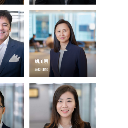
胡川明
顧問律師