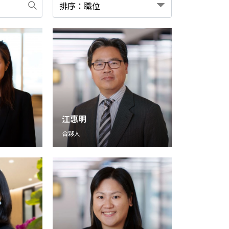
江惠明
合夥人