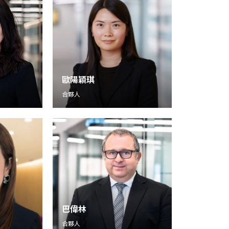
歐陽穎琪
合夥人
巴偉林
合夥人