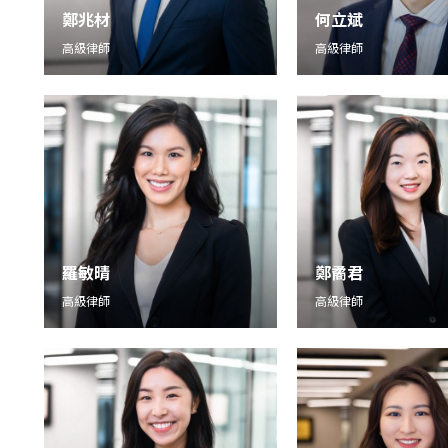
鄭兆材
何立斌
高級律師
高級律師
羅敏晴
鄭矞君
高級律師
高級律師