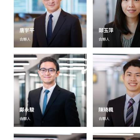
唐宇平
鄭玉萍
合夥人
合夥人
鄺永駿
陳琦楓
合夥人
合夥人