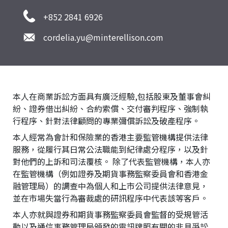
+852 2841 6926
cordelia.yu@minterellison.com
本人在商業訴訟方面具有廣泛經驗,包括股東及董事會糾
紛、證券借出糾紛、合約索償、交付審判程序、強制執
行程序、針對法律顧問的專業彌償訴訟及破產程序。
本人經常為會計和保險業的香港主要監管機構提供法律
服務，從履行其日常公法職能到紀律處分程序，以及針
對他們的上訴和司法覆核。 除了代表監管機構，本人亦
在監管機構（例如證券及期貨事務監察委員會和香港金
融管理局）的調查中為個人和上市公司提供法律意見，
並在市場失當行為審裁處的研訊程序中代表該等客戶。
本人亦就與證券和期貨事務監察委員會監督的受規管活
動以及通信事務管理局頒發的電訊牌照有關的非具爭訟