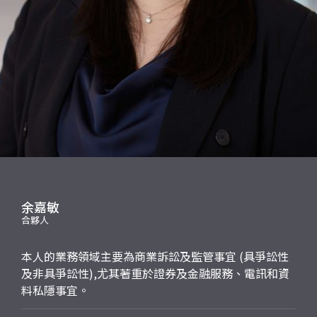
應屆畢業生招聘
聯絡我們
最新消息
地點
余嘉敏
合夥人
本人的業務領域主要為商業訴訟及監管事宜 (具爭訟性
及非具爭訟性),尤其著重於證券及金融服務、電訊和資
料私隱事宜。