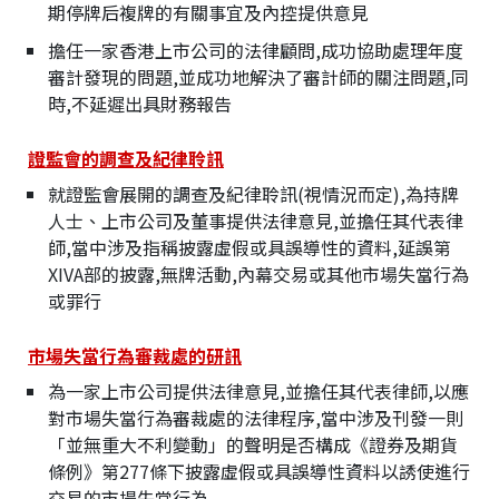
期停牌后複牌的有關事宜及內控提供意見
擔任一家香港上市公司的法律顧問,成功協助處理年度
審計發現的問題,並成功地解決了審計師的關注問題,同
時,不延遲出具財務報告
證監會的調查及紀律聆訊
就證監會展開的調查及紀律聆訊(視情況而定),為持牌
人士、上市公司及董事提供法律意見,並擔任其代表律
師,當中涉及指稱披露虛假或具誤導性的資料,延誤第
XIVA部的披露,無牌活動,內幕交易或其他市場失當行為
或罪行
市場失當行為審裁處的研訊
為一家上市公司提供法律意見,並擔任其代表律師,以應
對市場失當行為審裁處的法律程序,當中涉及刊發一則
「並無重大不利變動」的聲明是否構成《證券及期貨
條例》第277條下披露虛假或具誤導性資料以誘使進行
交易的市場失當行為