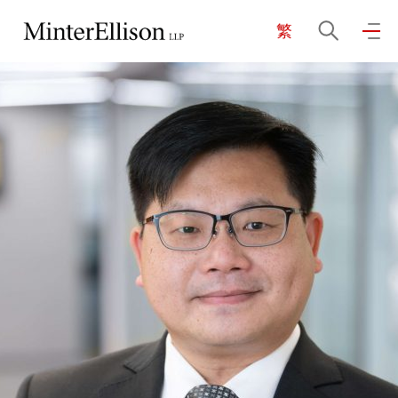
繁
EN
繁
简
主頁
關於我們
業務領域
我們的團隊
社區投入