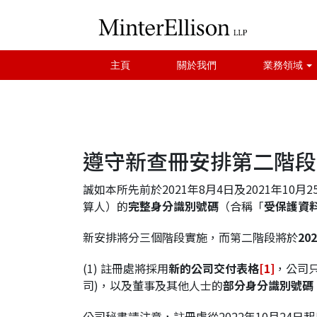
主頁
關於我們
業務領域
遵守新查冊安排第二階段下
誠如本所先前於2021年8月4日及2021年1
算人）的
完整身分識別號碼
（合稱「
受保護資
新安排將分三個階段實施，而第二階段將於
202
(1) 註冊處將採用
新的公司交付表格
[1]
，公司
司)，以及董事及其他人士的
部分身分識別號碼
公司秘書請注意，註冊處從2022年10月24日