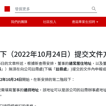
我們的團隊
社區投入
應屆畢業生招聘
（2022年10月24日）提交文
0月25日的文章所述，根據新查冊安排，董事的
通常居住地址
，以及
料
」）無須在向公司註冊處(下稱「
註冊處
」)提交的文件內申報
2
年
10
月
24
日
開始。在新安排的第二階段下：
只需填寫董事的
通訊地址
，該地址可以是該公司的註冊辦事處地址
。
起只接受經修訂的表格。