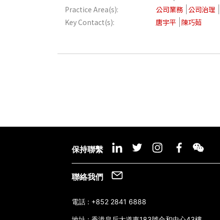
Practice Area(s):
公司業務
公司治理
Key Contact(s):
唐宇平
陳巧茹
保持聯繫
聯絡我們
電話 :
+852 2841 6888
地址 :
香港皇后大道東183號合和中心43樓