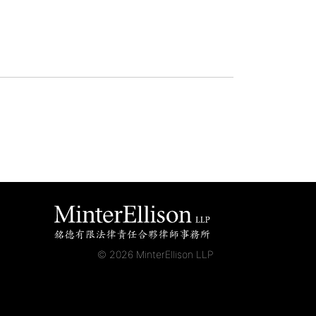
© 2026 MinterEllison LLP