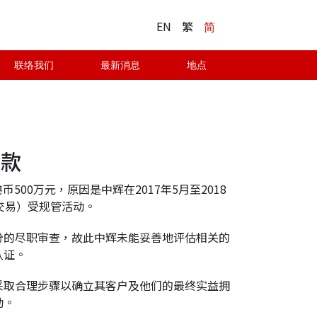
EN
繁
简
联络我们
最新消息
地点
罚款
500万元，原因是中辉在2017年5月至2018
交易）受规管活动。
分的尽职审查，故此中辉未能妥善地评估相关的
认证。
采取合理步骤以确立其客户及他们的最终实益拥
动。