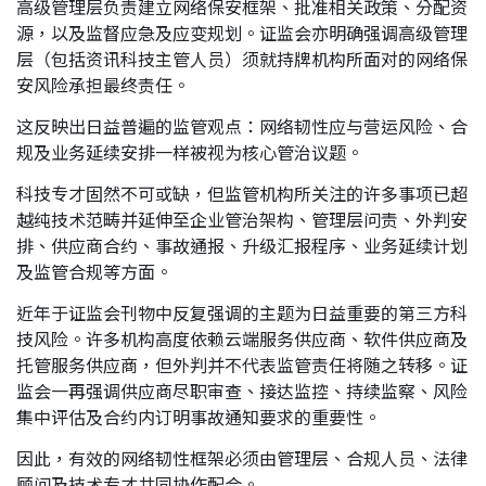
高级管理层负责建立网络保安框架、批准相关政策、分配资
源，以及监督应急及应变规划。证监会亦明确强调高级管理
层（包括资讯科技主管人员）须就持牌机构所面对的网络保
安风险承担最终责任。
这反映出日益普遍的监管观点：网络韧性应与营运风险、合
规及业务延续安排一样被视为核心管治议题。
科技专才固然不可或缺，但监管机构所关注的许多事项已超
越纯技术范畴并延伸至企业管治架构、管理层问责、外判安
排、供应商合约、事故通报、升级汇报程序、业务延续计划
及监管合规等方面。
近年于证监会刊物中反复强调的主题为日益重要的第三方科
技风险。许多机构高度依赖云端服务供应商、软件供应商及
托管服务供应商，但外判并不代表监管责任将随之转移。证
监会一再强调供应商尽职审查、接达监控、持续监察、风险
集中评估及合约内订明事故通知要求的重要性。
因此，有效的网络韧性框架必须由管理层、合规人员、法律
顾问及技术专才共同协作配合。