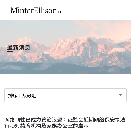
EN
繁
简
主页
最新消息
关于我们
业务领域
我们的团队
社区投入
网络韧性已成为管治议题：证监会近期网络保安执法
行动对持牌机构及家族办公室的启示