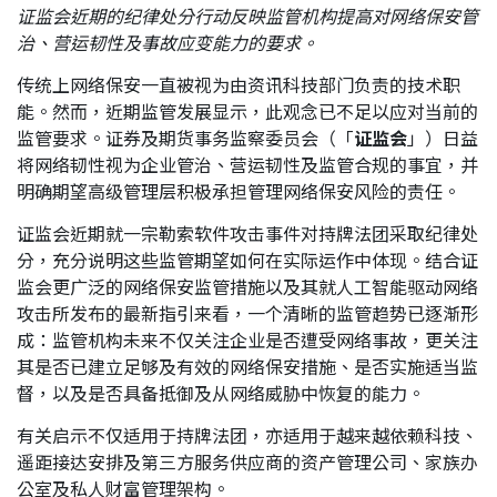
证监会近期的纪律处分行动反映监管机构提高对网络保安管
应届毕业生招聘
治、营运韧性及事故应变能力的要求。
传统上网络保安一直被视为由资讯科技部门负责的技术职
能。然而，近期监管发展显示，此观念已不足以应对当前的
联络我们
监管要求。证券及期货事务监察委员会（「
证监会
」）日益
将网络韧性视为企业管治、营运韧性及监管合规的事宜，并
明确期望高级管理层积极承担管理网络保安风险的责任。
最新消息
证监会近期就一宗勒索软件攻击事件对持牌法团采取纪律处
分，充分说明这些监管期望如何在实际运作中体现。结合证
地点
监会更广泛的网络保安监管措施以及其就人工智能驱动网络
攻击所发布的最新指引来看，一个清晰的监管趋势已逐渐形
成：监管机构未来不仅关注企业是否遭受网络事故，更关注
其是否已建立足够及有效的网络保安措施、是否实施适当监
督，以及是否具备抵御及从网络威胁中恢复的能力。
有关启示不仅适用于持牌法团，亦适用于越来越依赖科技、
遥距接达安排及第三方服务供应商的资产管理公司、家族办
公室及私人财富管理架构。