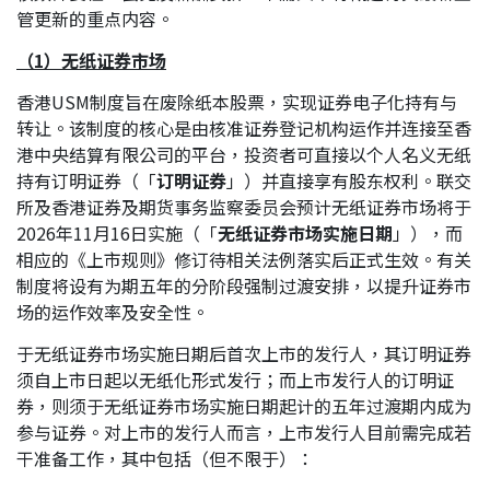
管更新的重点内容。
（
1）无纸证券市场
香港USM制度旨在废除纸本股票，实现证券电子化持有与
转让。该制度的核心是由核准证券登记机构运作并连接至香
港中央结算有限公司的平台，投资者可直接以个人名义无纸
持有订明证券（「
订明证券
」）并直接享有股东权利。联交
所及香港证券及期货事务监察委员会预计无纸证券市场将于
2026年11月16日实施（「
无纸证券市场实施日期
」），而
相应的《上市规则》修订待相关法例落实后正式生效。有关
制度将设有为期五年的分阶段强制过渡安排，以提升证券市
场的运作效率及安全性。
于无纸证券市场实施日期后首次上市的发行人，其订明证券
须自上市日起以无纸化形式发行；而上市发行人的订明证
券，则须于无纸证券市场实施日期起计的五年过渡期内成为
参与证券。对上市的发行人而言，上市发行人目前需完成若
干准备工作，其中包括（但不限于）：