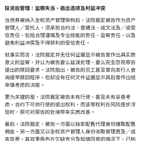
投资后管理：监察失当、退出选项及利益冲突
当债券被纳入全权资产管理架构后，法院裁定被告作为资产
管理人／受托人，须承担合约法、普通法、成文法及／或受
信责任，包括合理谨慎及专业技能的责任、监察责任，以及
避免利益冲突及不得获利的受信责任。
就事实而言，法院裁定并无任何证据显示被告曾作出具实质
意义的监察，并认为被告要么延误处理、要么完全忽视原告
提出的赎回要求。法院指出，被告的员工甚至曾向发行人查
询提早赎回程序，但却没有任何文件证据显示其后曾作出经
审慎考虑的决策。
更为关键的是，法院裁定被告未有行使，甚至未有妥善考
虑，合约下可供行使的退出权利，而该等权利在风险逐步浮
现时，原可对原告的处境带来实质改善。
最后，法院裁定，被告一方面以独家配售代理身份赚取配售
佣金，另一方面又以全权资产管理人身份收取管理费及／或
表现费，其双重角色在欠缺充分及知情同意的情况下，已构