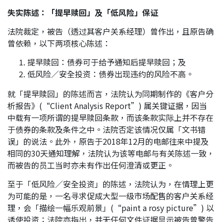
失实陈述：「提早赎回」及「低风险」保证
法院裁定，被告（透过其客户关系经理）曾作出，且原告确
曾依赖，以下两项核心陈述：
提早赎回：债券可于给予通知后提早赎回；及
低风险／安全投资：债券出现违约的风险不高。
就「提早赎回」的陈述而言，法院认为同期制作的《客户分
析报告》(“Client Analysis Report”) 属关键证据，因当
中载有一项所谓的提早赎回条款，而该条款实际上并不存在
于债券的条款及条件之中。法院否定该情况仅属「文书错
误」的说法。此外，原告于2018年12月的电邮往来中提及
相同的30天通知理解，法院认为该等电邮与有关陈述一致，
而被告的员工当时亦未有作出任何澄清或更正。
至于「低风险／安全投资」的陈述，法院认为，在情理上更
为可能的是，一名寻求促成大型一级市场配售的客户关系经
理，会「描绘一幅乐观前景」(“paint a rosy picture”) 以
诱使投资；法院亦指出，并无任何文件证据显示被告曾警告