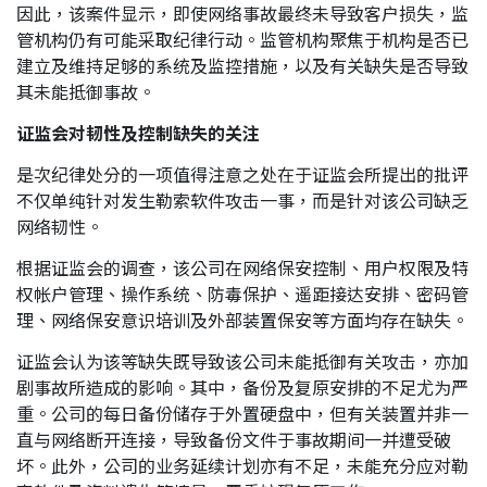
因此，该案件显示，即使网络事故最终未导致客户损失，监
管机构仍有可能采取纪律行动。监管机构聚焦于机构是否已
建立及维持足够的系统及监控措施，以及有关缺失是否导致
其未能抵御事故。
证监会对韧性及控制缺失的关注
是次纪律处分的一项值得注意之处在于证监会所提出的批评
不仅单纯针对发生勒索软件攻击一事，而是针对该公司缺乏
网络韧性。
根据证监会的调查，该公司在网络保安控制、用户权限及特
权帐户管理、操作系统、防毒保护、遥距接达安排、密码管
理、网络保安意识培训及外部装置保安等方面均存在缺失。
证监会认为该等缺失既导致该公司未能抵御有关攻击，亦加
剧事故所造成的影响。其中，备份及复原安排的不足尤为严
重。公司的每日备份储存于外置硬盘中，但有关装置并非一
直与网络断开连接，导致备份文件于事故期间一并遭受破
坏。此外，公司的业务延续计划亦有不足，未能充分应对勒