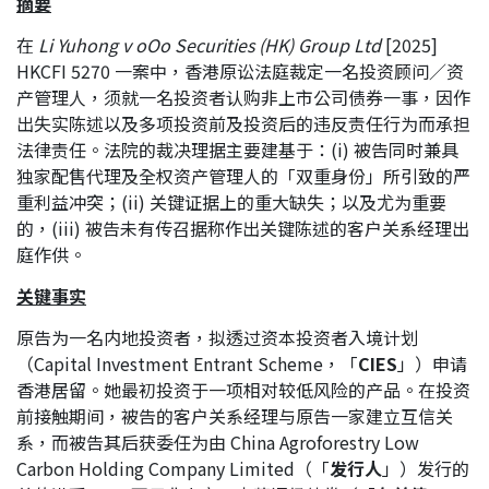
摘要
在
Li Yuhong v oOo Securities (HK) Group Ltd
[2025]
HKCFI 5270 一案中，香港原讼法庭裁定一名投资顾问／资
产管理人，须就一名投资者认购非上市公司债券一事，因作
出失实陈述以及多项投资前及投资后的违反责任行为而承担
法律责任。法院的裁决理据主要建基于：(i) 被告同时兼具
独家配售代理及全权资产管理人的「双重身份」所引致的严
重利益冲突；(ii) 关键证据上的重大缺失；以及尤为重要
的，(iii) 被告未有传召据称作出关键陈述的客户关系经理出
庭作供。
关键事实
原告为一名内地投资者，拟透过资本投资者入境计划
（Capital Investment Entrant Scheme，「
CIES
」）申请
香港居留。她最初投资于一项相对较低风险的产品。在投资
前接触期间，被告的客户关系经理与原告一家建立互信关
系，而被告其后获委任为由 China Agroforestry Low
Carbon Holding Company Limited（「
发行人
」）发行的