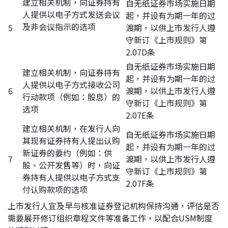
建立相关机制，向证券持有
自无纸证券市场实施日期
人提供以电子方式发送会议
起，并设有为期一年的过
及非会议指示的选项
5
渡期，以供上市发行人遵
守新订《上市规则》第
2.07D条
自无纸证券市场实施日期
建立相关机制，向证券持有
起，并设有为期一年的过
人提供以电子方式接收公司
6
渡期，以供上市发行人遵
行动款项（例如：股息）的
守新订《上市规则》第
选项
2.07E条
建立相关机制，在发行人向
自无纸证券市场实施日期
其现有证券持有人提出认购
起，并设有为期一年的过
新证券的要约（例如：供
7
渡期，以供上市发行人遵
股、公开发售等）时，向证
守新订《上市规则》第
券持有人提供以电子方式支
2.07F条
付认购款项的选项
上市发行人宜及早与核准证券登记机构保持沟通，评估是否
需要展开修订组织章程文件等准备工作，以配合USM制度