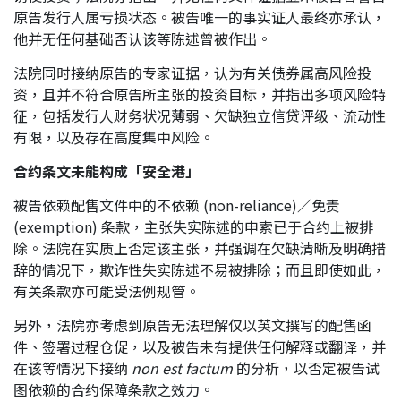
原告发行人属亏损状态。被告唯一的事实证人最终亦承认，
他并无任何基础否认该等陈述曾被作出。
法院同时接纳原告的专家证据，认为有关债券属高风险投
资，且并不符合原告所主张的投资目标，并指出多项风险特
征，包括发行人财务状况薄弱、欠缺独立信贷评级、流动性
有限，以及存在高度集中风险。
合约条文未能构成「安全港」
被告依赖配售文件中的不依赖 (non-reliance)／免责
(exemption) 条款，主张失实陈述的申索已于合约上被排
除。法院在实质上否定该主张，并强调在欠缺清晰及明确措
辞的情况下，欺诈性失实陈述不易被排除；而且即使如此，
有关条款亦可能受法例规管。
另外，法院亦考虑到原告无法理解仅以英文撰写的配售函
件、签署过程仓促，以及被告未有提供任何解释或翻译，并
在该等情况下接纳
non est factum
的分析，以否定被告试
图依赖的合约保障条款之效力。