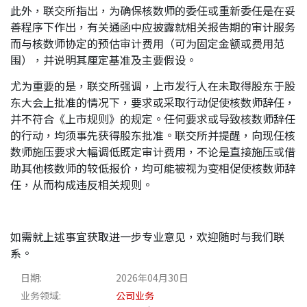
此外，联交所指出，为确保核数师的委任或重新委任是在妥
善程序下作出，有关通函中应披露就相关报告期的审计服务
而与核数师协定的预估审计费用（可为固定金额或费用范
围），并说明其厘定基准及主要假设。
尤为重要的是，联交所强调，上市发行人在未取得股东于股
东大会上批准的情况下，要求或采取行动促使核数师辞任，
并不符合《上市规则》的规定。任何要求或导致核数师辞任
的行动，均须事先获得股东批准。联交所并提醒，向现任核
数师施压要求大幅调低既定审计费用，不论是直接施压或借
助其他核数师的较低报价，均可能被视为变相促使核数师辞
任，从而构成违反相关规则。
如需就上述事宜获取进一步专业意见，欢迎随时与我们联
系。
日期:
2026年04月30日
业务领域:
公司业务