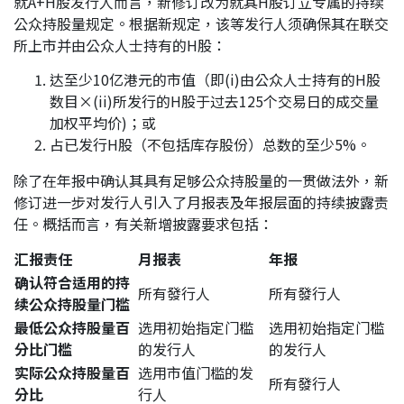
就A+H股发行人而言，新修订改为就其H股订立专属的持续
公众持股量规定。根据新规定，该等发行人须确保其在联交
所上市并由公众人士持有的H股：
达至少10亿港元的市值（即(i)由公众人士持有的H股
数目×(ii)所发行的H股于过去125个交易日的成交量
加权平均价)；或
占已发行H股（不包括库存股份）总数的至少5%。
除了在年报中确认其具有足够公众持股量的一贯做法外，新
修订进一步对发行人引入了月报表及年报层面的持续披露责
任。概括而言，有关新增披露要求包括：
汇报责任
月报表
年报
确认符合适用的持
所有發行人
所有發行人
续公众持股量门槛
最低公众持股量百
选用初始指定门槛
选用初始指定门槛
分比门槛
的发行人
的发行人
实际公众持股量百
选用市值门槛的发
所有發行人
分比
行人