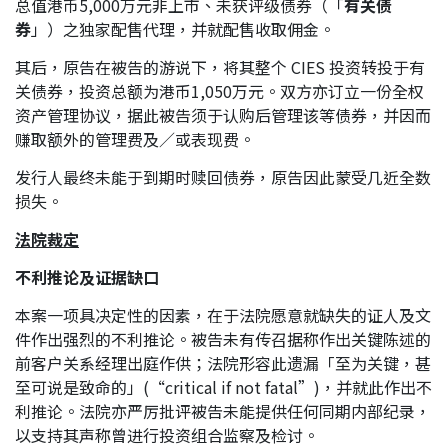
总值港币5,000万元非上市、未获评级债券（「
有关债
券
」）之独家配售代理，并就配售收取佣金。
其后，原告在被告的游说下，将其整个 CIES 投资转投于有
关债券，投资总额为港币1,050万元。双方亦订立一份全权
资产管理协议，据此被告须于认购后管理该等债券，并因而
赚取额外的管理费及／或表现费。
发行人最终未能于到期时赎回债券，原告因此蒙受几近全数
损失。
法院裁定
不利推论及证据缺口
本案一项具决定性的因素，在于法院愿意就缺失的证人及文
件作出强烈的不利推论。被告未有传召据称作出关键陈述的
前客户关系经理出庭作供；法院形容此遗漏「至为关键，甚
至可说是致命的」(“critical if not fatal”)，并就此作出不
利推论。法院亦严厉批评被告未能提供任何同期内部纪录，
以支持其声称曾进行投资组合监察及检讨。