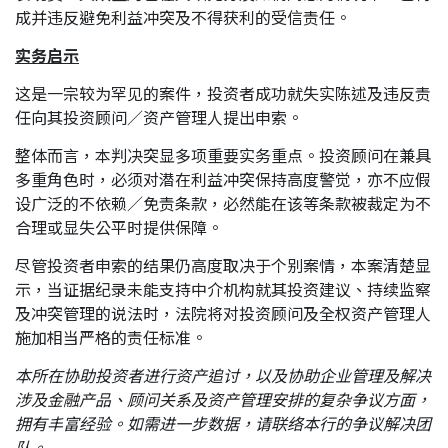
成并违反避免利益冲突及不得获利的受信责任。
实务启示
这是一宗较为罕见的案件，投资者成功就失实陈述及违反责
任向其投资顾问／资产管理人提出申索。
整体而言，本判决突显多项重要实务重点。投资顾问在兼具
多重角色时，必须对潜在利益冲突保持高度警觉，亦不应假
设广泛的不依赖／免责条款，必然能在该等条款被裁定为不
合理或显失公平时提供保障。
尽管投资者申索的结果仍高度取决于个别案情，本案清楚显
示，当证据纪录未能支持中介机构就其投资建议、持续监察
及冲突管理的说法时，法院将对投资顾问及全权资产管理人
施加相当严格的责任标准。
本所在协助投资者进行资产追讨，以及协助企业管理及解决
涉及金融产品、顾问关系及资产管理安排的复杂争议方面，
拥有丰富经验。如需进一步数据，请联络本行的争议解决团
队。