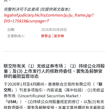
完整判决可于此查阅 (
仅提供英文版本):
legalref.judiciary.hk/lrs/common/ju/ju_frame.jsp?
DIS=175819&currpage=T
日期:
2026年05月08日
主要联络人:
廖泰业
吴亦琳
联交所有关（1）无纸证券市场；（2）持续公众持股
量；及(3) 上市发行人的核数师委任、罢免及薪酬安
排的最新监管动态
于2026年1月至4月期间，香港联合交易所有限公司（「
联
交所
」）刊发多项指引，内容涵盖（其中包括）: (1)无纸证
券市场（Uncertificated Securities Market，
「
USM
」）、(2)持续公众持股量规定的修订，以及(3)有关
核数师委任、罢免及薪酬安排。本篇文章将概述有关最新监