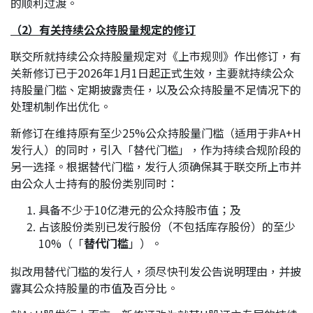
的顺利过渡。
（
2）有关持续公众持股量规定的修订
联交所就持续公众持股量规定对《上市规则》作出修订，有
关新修订已于2026年1月1日起正式生效，主要就持续公众
持股量门槛、定期披露责任，以及公众持股量不足情况下的
处理机制作出优化。
新修订在维持原有至少25%公众持股量门槛（适用于非A+H
发行人）的同时，引入「替代门槛」，作为持续合规阶段的
另一选择。根据替代门槛，发行人须确保其于联交所上市并
由公众人士持有的股份类别同时：
具备不少于10亿港元的公众持股市值；及
占该股份类别已发行股份（不包括库存股份）的至少
10%（「
替代门槛
」）。
拟改用替代门槛的发行人，须尽快刊发公告说明理由，并披
露其公众持股量的市值及百分比。