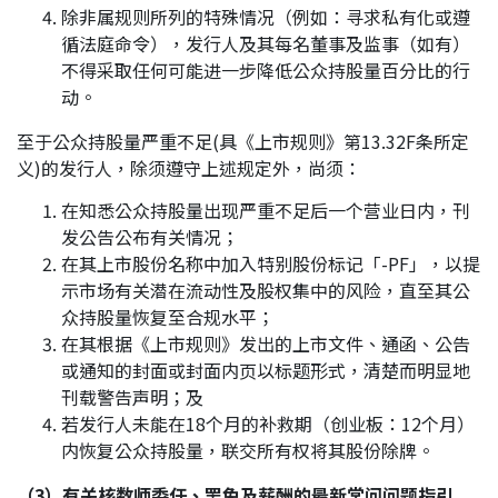
除非属规则所列的特殊情况（例如：寻求私有化或遵
循法庭命令），发行人及其每名董事及监事（如有）
不得采取任何可能进一步降低公众持股量百分比的行
动。
至于公众持股量严重不足(具《上市规则》第13.32F条所定
义)的发行人，除须遵守上述规定外，尚须：
在知悉公众持股量出现严重不足后一个营业日内，刊
发公告公布有关情况；
在其上市股份名称中加入特别股份标记「-PF」，以提
示市场有关潜在流动性及股权集中的风险，直至其公
众持股量恢复至合规水平；
在其根据《上市规则》发出的上市文件、通函、公告
或通知的封面或封面内页以标题形式，清楚而明显地
刊载警告声明；及
若发行人未能在18个月的补救期（创业板：12个月）
内恢复公众持股量，联交所有权将其股份除牌。
（
3）有关核数师委任、罢免及薪酬的最新常问问题指引