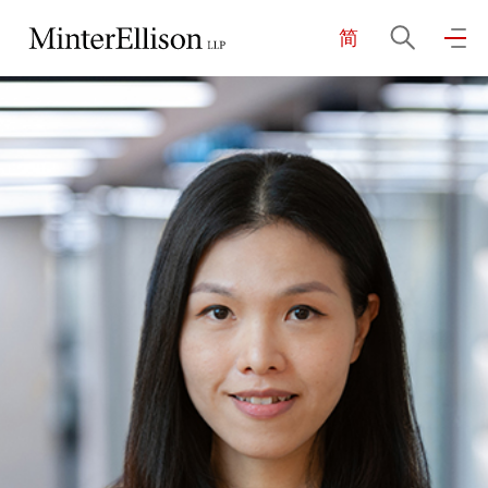
简
EN
繁
简
主页
关于我们
业务领域
我们的团队
社区投入