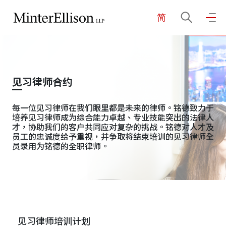
简
EN
繁
简
主页
见习律师合约
关于我们
每一位见习律师在我们眼里都是未来的律师。铭德致力于
培养见习律师成为综合能力卓越、专业技能突出的法律人
才，协助我们的客户共同应对复杂的挑战。铭德对人才及
业务领域
员工的忠诚度给予重视，并争取将结束培训的见习律师全
员录用为铭德的全职律师。
我们的团队
社区投入
见习律师培训计划