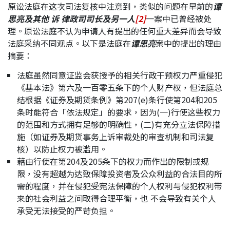
原讼法庭在这次司法复核中注意到，类似的问题在早前的
谭
应届毕业生招聘
思亮及其他
诉
律政司司长及另一人
[2]
一案中已曾经被处
理。原讼法庭不认为申请人有提出的任何重大差异而会导致
法庭采纳不同观点。以下是法庭在
谭思亮
案中的提出的理由
摘要：
联络我们
法庭虽然同意证监会获授予的相关行政干预权力严重侵犯
《基本法》第六及一百零五条下的个人财产权，但法庭总
最新消息
结根据《证券及期货条例》第207(e)条行使第204和205
条时能符合「依法规定」的要求，因为(一)行使这些权力
的范围和方式拥有足够的明确性，(二)有充分立法保障措
地点
施（如证券及期货事务上诉审裁处的审查机制和司法复
核）以防止权力被滥用。
藉由行使在第204及205条下的权力而作出的限制或规
限，没有超越为达致保障投资者及公众利益的合法目的所
需的程度，并在侵犯受宪法保障的个人权利与侵犯权利带
来的社会利益之间取得合理平衡，也 不会导致有关个人
承受无法接受的严苛负担。