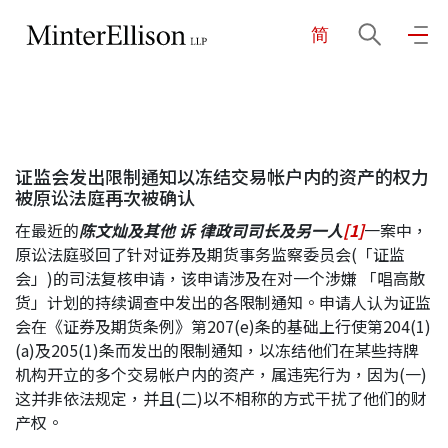
简
EN
繁
简
主页
证监会发出限制通知以冻结交易帐户内的资产的权力
关于我们
被原讼法庭再次被确认
在最近的
陈文灿及其他
诉
律政司司长及另一人
[1]
一案中，
业务领域
原讼法庭驳回了针对证券及期货事务监察委员会(「证监
会」)的司法复核申请，该申请涉及在对一个涉嫌 「唱高散
货」计划的持续调查中发出的各限制通知。申请人认为证监
会在《证券及期货条例》第207(e)条的基础上行使第204(1)
我们的团队
(a)及205(1)条而发出的限制通知，以冻结他们在某些持牌
机构开立的多个交易帐户内的资产，属违宪行为，因为(一)
这并非依法规定，并且(二)以不相称的方式干扰了他们的财
社区投入
产权。