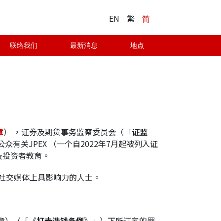
EN
繁
简
联络我们
最新消息
地点
章
） ，证券及期货事务监察委员会（「
证监
众有关JPEX （一个自2022年7月起被列入证
及投资者教育。
在社交媒体上具影响力的人士。
 章）（「《
打击洗钱条例
》」）下所订定的罪