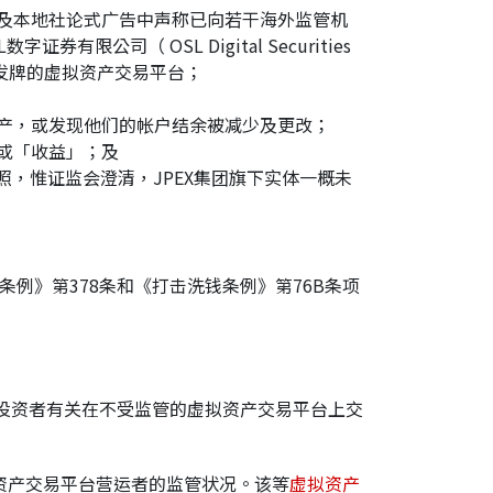
站及本地社论式广告中声称已向若干海外监管机
（ OSL Digital Securities
制度获发牌的虚拟资产交易平台；
资产，或发现他们的帐户结余被减少及更改；
或「收益」；及
照，惟证监会澄清，JPEX集团旗下实体一概未
条例》第378条和《打击洗钱条例》第76B条项
投资者有关在不受监管的虚拟资产交易平台上交
资产交易平台营运者的监管状况。该等
虚拟资产