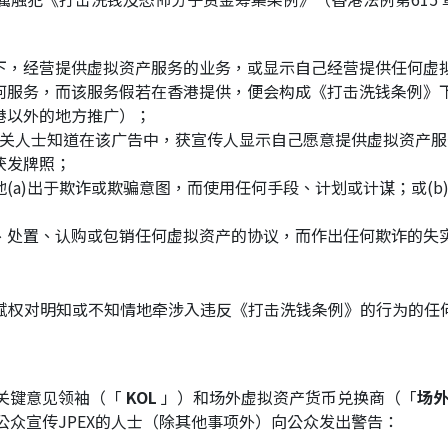
下，经营提供虚拟资产服务的业务，或显示自己经营提供任何虚
何服务，而该服务假若在香港提供，便会构成《打击洗钱条例》
港以外的地方推广）；
而相关人士知道在该广告中，获宣传人显示自己愿意提供虚拟资产服
获发牌照；
(a)出于欺诈或欺骗意图，而使用任何手段、计划或计谋；或(
、处置、认购或包销任何虚拟资产的协议，而作出任何欺诈的失
条赋权对明知或不知情地牵涉入违反《打击洗钱条例》的行为的任
过关键意见领袖（「
KOL
」）和场外虚拟资产货币兑换商（「
场
公众宣传JPEX的人士（除其他事项外）向公众发出警告：