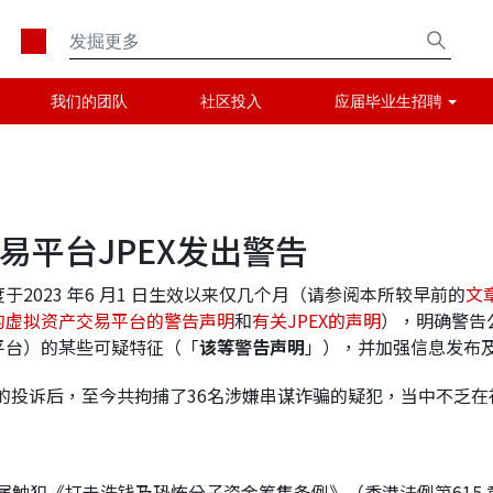
我们的团队
社区投入
应届毕业生招聘
易平台JPEX发出警告
2023 年6 月1 日生效以来仅几个月（请参阅本所较早前的
文
的虚拟资产交易平台的警告声明
和
有关
JPEX
的声明
），明确警告公
平台）的某些可疑特征（「
该等警告声明
」），并加强信息发布
产的投诉后，至今共拘捕了36名涉嫌串谋诈骗的疑犯，当中不乏
即属触犯《打击洗钱及恐怖分子资金筹集条例》（香港法例第615