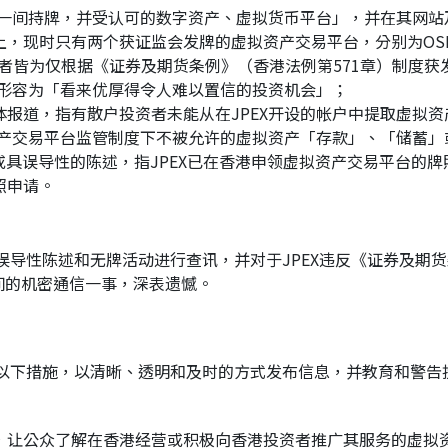
「一间持牌，并受认可的数字资产、虚拟货币平台」，并在其网
只有两个获证监会发牌的虚拟资产交易平台，分别为OSL数字证券有限公司
 Limited，两者皆为仅根据《证券及期货条例》（香港法例第571章）
会形容为「看来优厚得令人难以置信的投资机会」；
报道，指有散户投资者未能从在JPEX开设的帐户中提取虚拟
资产交易平台监管制度下不被允许的虚拟资产「存款」、「储蓄」
或具误导性的陈述，指JPEX已在香港申领虚拟资产交易平台的牌
照申请。
具误导性陈述和无牌活动进行查讯，并对于JPEX违反《证券及期货
间的机密通信一事，深表遗憾。
以下措施，以清晰、透明和及时的方式发布信息，并教育和警告
，让公众了解在香港经营或积极向香港投资者推广其服务的虚拟