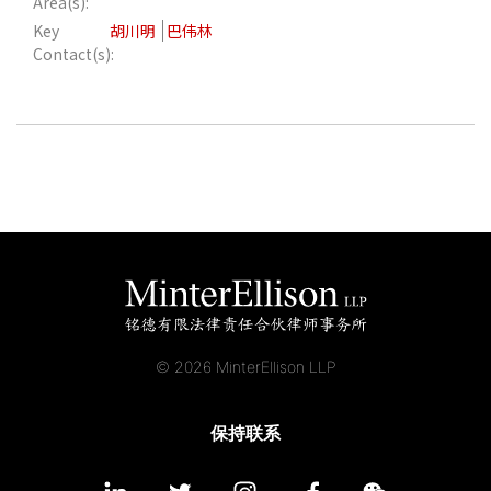
Area(s):
应届毕业生招聘
Key
胡川明
巴伟林
Contact(s):
联络我们
最新消息
地点
© 2026 MinterEllison LLP
保持联系