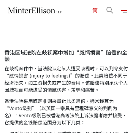
简
EN
繁
简
主页
香港区域法院在歧视案中增加“感情损害”赔偿的金
关于我们
额
在歧视案件中，当法院认定某人遭受歧视时，可以判令支付
业务领域
“感情损害 (injury to feelings)”的赔偿。此类赔偿不同于
经济损失，如工资损失或产生的费用。该赔偿特别承认个人
因歧视而可能遭受的情感伤害、羞辱和痛苦。
我们的团队
香港法院采用既定准则来量化此类赔偿，通常称其为
“Vento级别”（以英国一宗具有里程碑意义的判例为
名）。Vento级别已被香港高等法院上诉法庭考虑并接受，
社区投入
它提供的金钱赔偿范围分为以下几类：