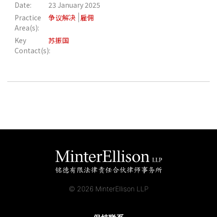
Date:
23 January 2025
Practice
争议解决
雇佣
Area(s):
Key
苏振国
Contact(s):
© 2026 MinterEllison LLP