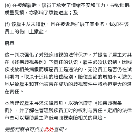
(e) 在被解雇后，该员工承受了情绪不安和压力，导致睡眠
质量受损，亦影响了康复进度；及
(f) 该雇主从未道歉，且在被诉后扩展了其业务，犹如在该
员工的伤口上撒盐。
启示
这一判决强化了对残疾歧视的法律保护，并提高了雇主对其
在《残疾歧视条例》下责任的认识。雇主必须认识到，因残
疾或放相关病假而解雇员工是违法的，无论员工是否仍在试
用期内。取决于适用的赔偿级别，赔偿金额的增加不可避免
地导致雇主和其他被告在成功的歧视案件中将承担更大的潜
在责任。
本所建议雇主寻求法律意见，以确保遵守《残疾歧视条
例》，并了解在管理残疾员工时的权利与责任。定期的法律
审查可以帮助雇主降低与歧视索赔相关的风险。
完整
判案书
可点击
此处
查阅。