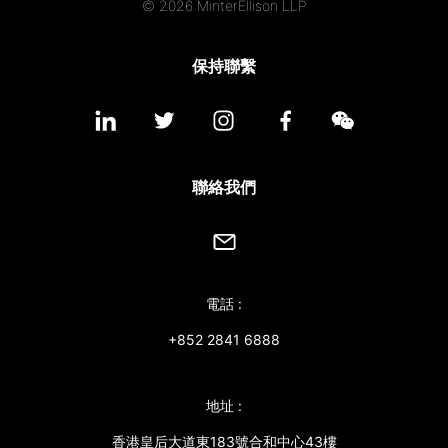
© 2026 MinterEllison LLP
應屆畢業生招聘
保持聯繫
聯絡我們
最新消息
聯絡我們
地點
電話 :
+852 2841 6888
地址 :
香港皇后大道東183號合和中心43樓