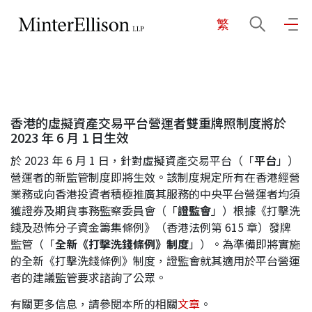
繁
EN
繁
简
主頁
香港的虛擬資產交易平台營運者雙重牌照制度將於
關於我們
2023 年 6 月 1 日生效
於 2023 年 6 月 1 日，針對虛擬資產交易平台（「
平台
」）
業務領域
營運者的新監管制度即將生效。該制度規定所有在香港經營
業務或向香港投資者積極推廣其服務的中央平台營運者均須
獲證券及期貨事務監察委員會（「
證監會
」）根據《打擊洗
錢及恐怖分子資金籌集條例》（香港法例第 615 章）發牌
我們的團隊
監管（「
全新《打擊洗錢條例》制度
」）。為準備即將實施
的全新《打擊洗錢條例》制度，證監會就其適用於平台營運
者的建議監管要求諮詢了公眾。
社區投入
有關更多信息，請參閱本所的相關
文章
。