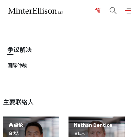
简
EN
繁
简
主页
争议解决
关于我们
国际仲裁
业务领域
主要联络人
我们的团队
社区投入
余卓伦
Nathan Dentice
合伙人
合伙人