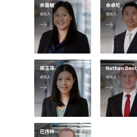
余嘉敏
余卓伦
合伙人
合伙人
郑玉萍
Nathan Dent
合伙人
合伙人
巴伟林