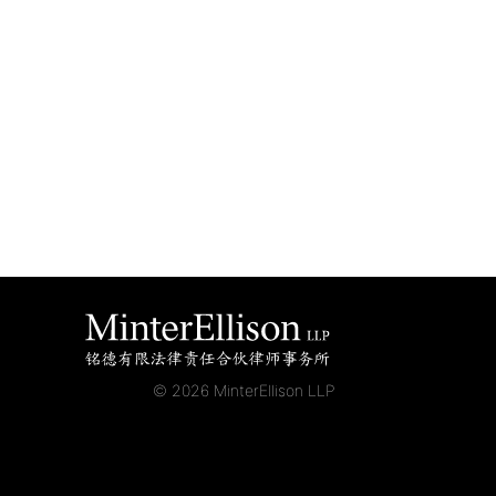
© 2026 MinterEllison LLP