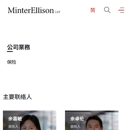
简
EN
繁
简
主页
公司業務
关于我们
保险
业务领域
主要联络人
我们的团队
社区投入
余嘉敏
余卓伦
合伙人
合伙人