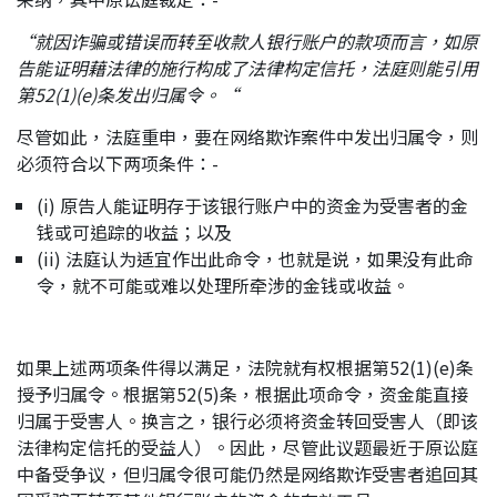
“
就因诈骗或错误而转至收款人银行账户的款项而言，如原
告能证明藉法律的施行构成了法律构定信托，法庭则能引用
第
52(1)(e)
条发出归属令。
“
尽管如此，法庭重申，要在网络欺诈案件中发出归属令，则
必须符合以下两项条件：-
(i) 原告人能证明存于该银行账户中的资金为受害者的金
钱或可追踪的收益；以及
(ii) 法庭认为适宜作出此命令，也就是说，如果没有此命
令，就不可能或难以处理所牵涉的金钱或收益。
如果上述两项条件得以满足，法院就有权根据第52(1)(e)条
授予归属令。根据第52(5)条，根据此项命令，资金能直接
归属于受害人。换言之，银行必须将资金转回受害人（即该
法律构定信托的受益人）。因此，尽管此议题最近于原讼庭
中备受争议，但归属令很可能仍然是网络欺诈受害者追回其