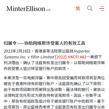
简
EN
繁
简
主页
归属令——协助网络欺诈受害人的有效工具
关于我们
2022年2月18日，香港高等法院原讼庭就
Hypertec
Systems Inc. v Yifim Limited
[2022] HKCFI 482
一案颁下
业务领域
判决理由，确认了法庭有权发出归属令，以帮助网络欺诈案
件的受害人追讨转至银行账户的款项。
本案涉及一宗电邮诈骗，案中原告因受骗而将款项转至两位
我们的团队
被告于香港所持有的银行账户。法庭首先确认了以下原则：
由于有款项因欺诈而被转出及收取，藉法律的施行，被告以
法律构定信托形式为原告持有该笔款项，因此，在衡平法
社区投入
中，原告有权追踪及追讨存于被告银行账户中的款项。基于
此项原则，原讼庭继而考虑了法庭是否有权发出归属令以命