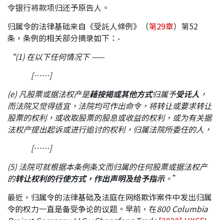
令银行将款项归还予原告人。
应届毕业生招聘
归属令的法律基础来自《受託人條例》（
第29章
）第52
条，条例的相关部分摘录如下：-
联络我们
“(1)
在以下任何情况下
——
[……]
最新消息
(e)
凡股票或据法权产是
藉按揭或其他方式
归属予
受讬人
，
而法院又觉得适宜，法院均可作出命令，将转让或要求转让
股票的权利，或收取股票的股息或收益的权利，或为有关据
地点
法权产提出起诉或进行追讨的权利，归属法院所委任的人，
[……]
(5)
法院可就根据本条例条文而归属的任何股票或据法权产
的
转让权利的行使方式，作出声明及给予指示
。
”
最近，归属令的法律基础及法庭在网络欺诈案件中发出归属
令的权力一直是备受争论的议题。早前，在
800 Columbia