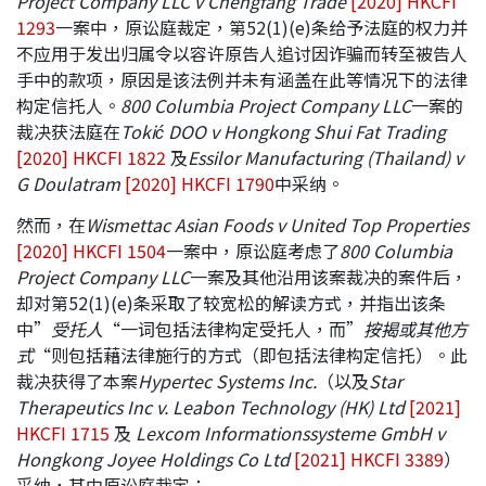
Project Company LLC v Chengfang Trade
[2020] HKCFI
1293
一案中，原讼庭裁定，第52(1)(e)条给予法庭的权力并
不应用于发出归属令以容许原告人追讨因诈骗而转至被告人
手中的款项，原因是该法例并未有涵盖在此等情况下的法律
构定信托人。
800 Columbia Project Company LLC
一案的
裁决获法庭在
Tokić DOO v Hongkong Shui Fat Trading
[2020] HKCFI 1822
及
Essilor Manufacturing (Thailand) v
G Doulatram
[2020] HKCFI 1790
中采纳。
然而，在
Wismettac Asian Foods v United Top Properties
[2020] HKCFI 1504
一案中，原讼庭考虑了
800 Columbia
Project Company LLC
一案及其他沿用该案裁决的案件后，
却对第52(1)(e)条采取了较宽松的解读方式，并指出该条
中”
受托人
“一词包括法律构定受托人，而”
按揭或其他方
式
“则包括藉法律施行的方式（即包括法律构定信托）。此
裁决获得了本案
Hypertec Systems Inc.
（以及
Star
Therapeutics Inc v. Leabon Technology (HK) Ltd
[2021]
HKCFI 1715
及
Lexcom Informationssysteme GmbH v
Hongkong Joyee Holdings Co Ltd
[2021] HKCFI 3389
）
采纳，其中原讼庭裁定：-