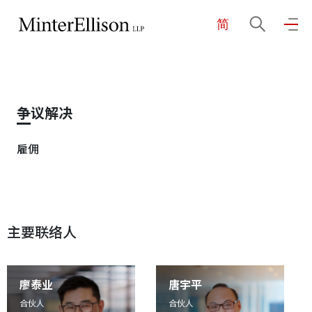
简
EN
繁
简
主页
争议解决
关于我们
雇佣
业务领域
主要联络人
我们的团队
社区投入
廖泰业
唐宇平
合伙人
合伙人