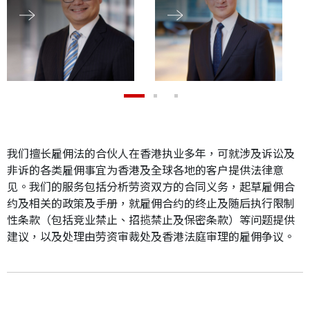
应届毕业生招聘
联络我们
最新消息
我们擅长雇佣法的合伙人在香港执业多年，可就涉及诉讼及
非诉的各类雇佣事宜为香港及全球各地的客户提供法律意
地点
见。我们的服务包括分析劳资双方的合同义务，起草雇佣合
约及相关的政策及手册，就雇佣合约的终止及随后执行限制
性条款（包括竞业禁止、招揽禁止及保密条款）等问题提供
建议，以及处理由劳资审裁处及香港法庭审理的雇佣争议。