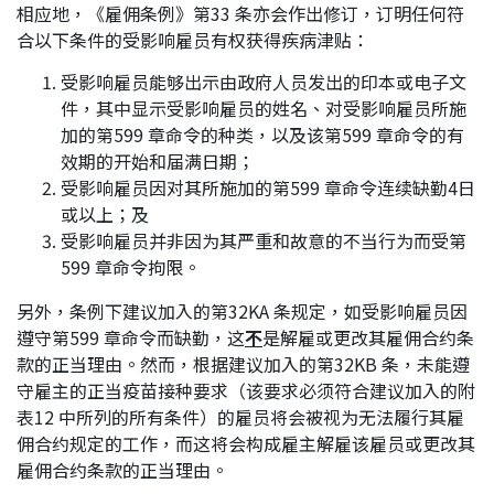
相应地，《雇佣条例》第33 条亦会作出修订，订明任何符
应届毕业生招聘
合以下条件的受影响雇员有权获得疾病津贴：
受影响雇员能够出示由政府人员发出的印本或电子文
件，其中显示受影响雇员的姓名、对受影响雇员所施
联络我们
加的第599 章命令的种类，以及该第599 章命令的有
效期的开始和届满日期；
受影响雇员因对其所施加的第599 章命令连续缺勤4日
最新消息
或以上；及
受影响雇员并非因为其严重和故意的不当行为而受第
599 章命令拘限。
地点
另外，条例下建议加入的第32KA 条规定，如受影响雇员因
遵守第599 章命令而缺勤，这
不
是解雇或更改其雇佣合约条
款的正当理由。然而，根据建议加入的第32KB 条，未能遵
守雇主的正当疫苗接种要求（该要求必须符合建议加入的附
表12 中所列的所有条件）的雇员将会被视为无法履行其雇
佣合约规定的工作，而这将会构成雇主解雇该雇员或更改其
雇佣合约条款的正当理由。