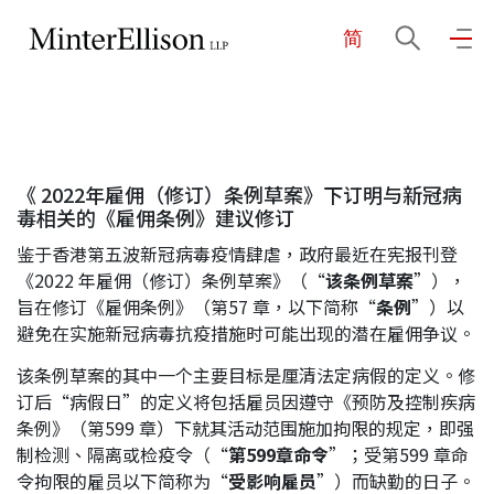
简
EN
繁
简
主页
《 2022年雇佣（修订）条例草案》下订明与新冠病
关于我们
毒相关的《雇佣条例》建议修订
鉴于香港第五波新冠病毒疫情肆虐，政府最近在宪报刊登
业务领域
《2022 年雇佣（修订）条例草案》（“
该条例草案
”），
旨在修订《雇佣条例》（第57 章，以下简称“
条例
”）以
避免在实施新冠病毒抗疫措施时可能出现的潜在雇佣争议。
我们的团队
该条例草案的其中一个主要目标是厘清法定病假的定义。修
订后“病假日”的定义将包括雇员因遵守《预防及控制疾病
条例》（第599 章）下就其活动范围施加拘限的规定，即强
社区投入
制检测、隔离或检疫令（“
第
599
章命令
”；受第599 章命
令拘限的雇员以下简称为“
受影响雇员
”）而缺勤的日子。